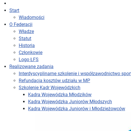
Start
Wiadomości
O Federacji
Władze
Statut
Historia
Członkowie
Logo ŁFS
Realizowane zadania
Interdyscyplinarne szkolenie i współzawodnictwo spo
Refundacja kosztów udziału w MP
Szkolenie Kadr Wojewódzkich
Kadra Wojewódzka Młodzików
Kadra Wojewódzka Juniorów Młodszych
Kadra Wojewódzka Juniorów i Młodzieżowców