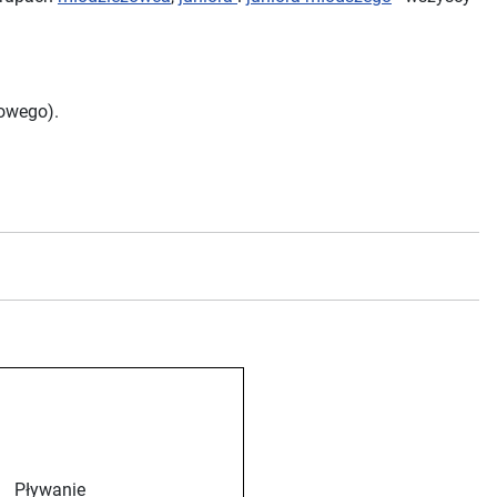
żowego).
Pływanie