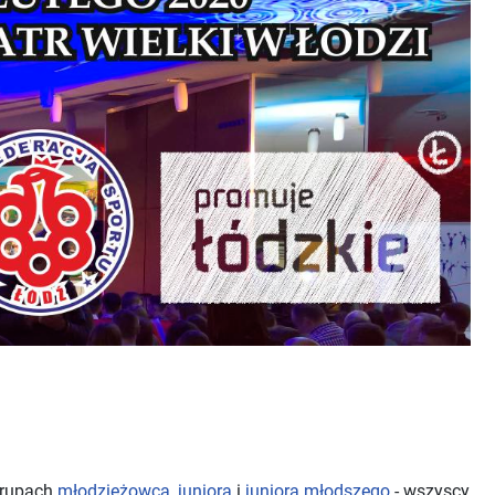
rupach
młodzieżowca
,
juniora
i
juniora młodszego
- wszyscy