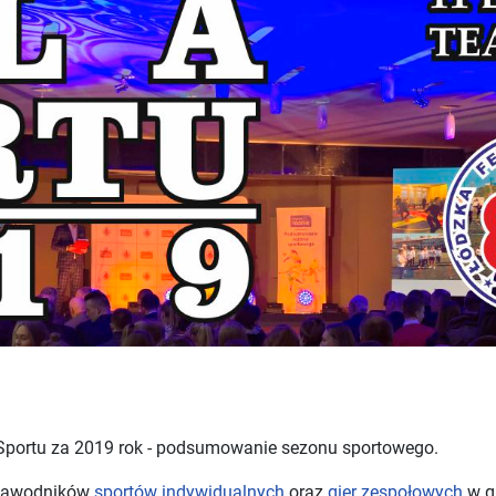
a Sportu za 2019 rok - podsumowanie sezonu sportowego.
 zawodników
sportów indywidualnych
oraz
gier zespołowych
w g