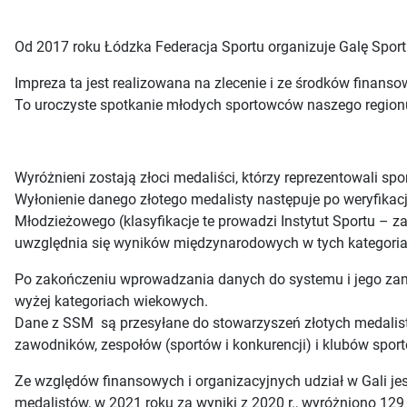
Od 2017 roku Łódzka Federacja Sportu organizuje Galę Spo
Impreza ta jest realizowana na zlecenie i ze środków fina
To uroczyste spotkanie młodych sportowców naszego regionu
Wyróżnieni zostają złoci medaliści, którzy reprezentowali sp
Wyłonienie danego złotego medalisty następuje po weryfik
Młodzieżowego (klasyfikacje te prowadzi Instytut Sportu – z
uwzględnia się wyników międzynarodowych w tych kategori
Po zakończeniu wprowadzania danych do systemu i jego zam
wyżej kategoriach wiekowych.
Dane z SSM są przesyłane do stowarzyszeń złotych medalistów
zawodników, zespołów (sportów i konkurencji) i klubów sport
Ze względów finansowych i organizacyjnych udział w Gali jes
medalistów, w 2021 roku za wyniki z 2020 r., wyróżniono 129