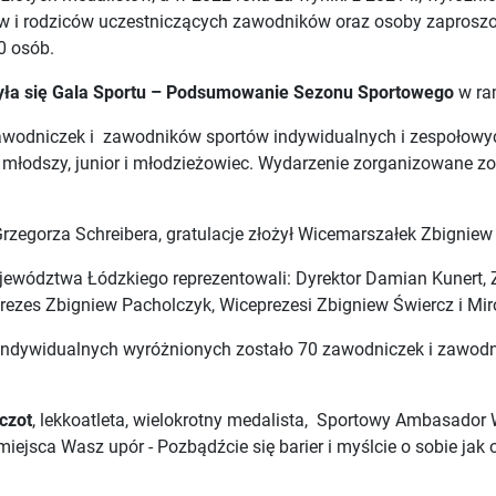
unów i rodziców uczestniczących zawodników oraz osoby zapros
50 osób.
dbyła się Gala Sportu – Podsumowanie Sezonu Sportowego
w ra
zawodniczek i zawodników sportów indywidualnych i zespołowy
ior młodszy, junior i młodzieżowiec. Wydarzenie zorganizowane
rzegorza Schreibera, gratulacje złożył Wicemarszałek Zbigniew
wództwa Łódzkiego reprezentowali: Dyrektor Damian Kunert, Z-
ezes Zbigniew Pacholczyk, Wiceprezesi Zbigniew Świercz i Miros
indywidualnych wyróżnionych zostało 70 zawodniczek i zawodn
czot
, lekkoatleta, wielokrotny medalista, Sportowy Ambasador 
jsca Wasz upór - Pozbądźcie się barier i myślcie o sobie jak o mi