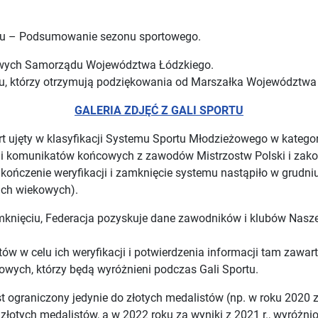
rtu – Podsumowanie sezonu sportowego.
nsowych Samorządu Województwa Łódzkiego.
, którzy otrzymują podziękowania od Marszałka Województwa Łó
GALERIA ZDJĘĆ Z GALI SPORTU
ort ujęty w klasyfikacji Systemu Sportu Młodzieżowego w kategor
acji komunikatów końcowych z zawodów Mistrzostw Polski i za
akończenie weryfikacji i zamknięcie systemu nastąpiło w grudni
ach wiekowych).
knięciu, Federacja pozyskuje dane zawodników i klubów Nasze
 w celu ich weryfikacji i potwierdzenia informacji tam zawart
owych, którzy będą wyróżnieni podczas Gali Sportu.
t ograniczony jedynie do złotych medalistów (np. w roku 2020 z
 złotych medalistów, a w 2022 roku za wyniki z 2021 r., wyróżni