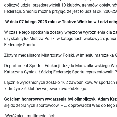
doliczyć udział przedstawicieli 10 klubów, trenerów, opiek
Federacji. Średnio można przyjąć, że jest to udział ok. 200-2
W dniu 07 lutego 2023 roku w Teatrze Wielkim w Łodzi o
W czasie tego spotkania zostały wręczone wyróżnienia dla 
uzyskali tytuł Mistrza Polski w kategoriach wiekowych: jun
Federację Sportu.
Złotym medalistom Mistrzostw Polski, w imieniu marszałka G
Departament Sportu i Edukacji Urzędu Marszałkowskiego Woje
Katarzyna Cyniak. Łódzką Federację Sportu reprezentowali: Pr
Łącznie wyróżnionych zostało 162 zawodników. W sportach 
7 drużyn z 6 klubów województwa łódzkiego.
Gościem honorowym wydarzenia był olimpijczyk, Adam Ksz
się do zebranych sportowców. –„.. doprowadził Was do tego mie
Wyróżnieni multimedaliści: